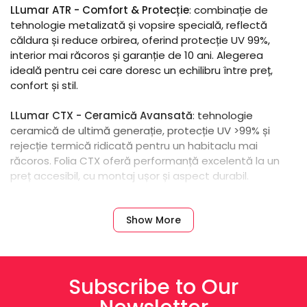
LLumar ATR - Comfort & Protecție
: combinație de
tehnologie metalizată și vopsire specială, reflectă
căldura și reduce orbirea, oferind protecție UV 99%,
interior mai răcoros și garanție de 10 ani. Alegerea
ideală pentru cei care doresc un echilibru între preț,
confort și stil.
LLumar CTX - Ceramică Avansată
: tehnologie
ceramică de ultimă generație, protecție UV >99% și
rejecție termică ridicată pentru un habitaclu mai
răcoros. Folia CTX oferă performanță excelentă la un
preț accesibil, cu montaj ușor și aspect durabil.
LLumar IRX - Performanță Maximală
: tehnologie nano-
Show More
ceramică care respinge radiațiile infraroșii extrem de
eficient, protecție UV completă și durabilitate sporită.
Seria IRX este soluția premium pentru cei care vor
confort superior și protecție maximă în orice condiții.
Subscribe to Our
Fiecare set de folii LLumar este pre-tăiat pentru