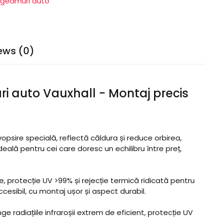
e geamuri auto
ews (0)
ri auto Vauxhall - Montaj precis
opsire specială, reflectă căldura și reduce orbirea,
deală pentru cei care doresc un echilibru între preț,
, protecție UV >99% și rejecție termică ridicată pentru
cesibil, cu montaj ușor și aspect durabil.
 radiațiile infraroșii extrem de eficient, protecție UV