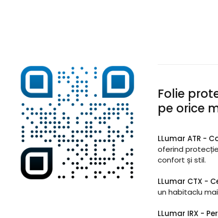
Folie prot
pe orice 
LLumar ATR - Co
oferind protecție
confort și stil.
LLumar CTX - 
un habitaclu mai
LLumar IRX - P