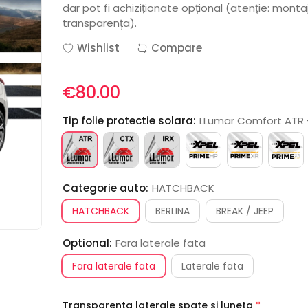
dar pot fi achiziționate opțional (atenție: monta
transparența).
Wishlist
Compare
€80.00
Tip folie protectie solara:
LLumar Comfort ATR -
Categorie auto:
HATCHBACK
HATCHBACK
BERLINA
BREAK / JEEP
Optional:
Fara laterale fata
Fara laterale fata
Laterale fata
Transparenta laterale spate si luneta
*