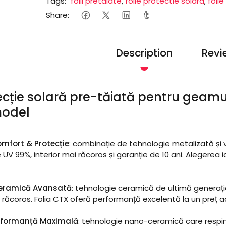
Tags:
folii pretaiate
,
folie protectie solara
,
foli
Share:
Description
Revi
ecție solară pre-tăiată pentru geamu
model
mfort & Protecție
: combinație de tehnologie metalizată și v
 UV 99%, interior mai răcoros și garanție de 10 ani. Alegerea i
Ceramică Avansată
: tehnologie ceramică de ultimă generație
 răcoros. Folia CTX oferă performanță excelentă la un preț ac
erformanță Maximală
: tehnologie nano-ceramică care respinge