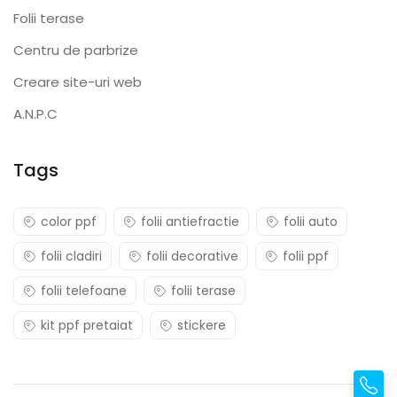
Folii terase
Centru de parbrize
Creare site-uri web
A.N.P.C
Tags
color ppf
folii antiefractie
folii auto
folii cladiri
folii decorative
folii ppf
folii telefoane
folii terase
kit ppf pretaiat
stickere