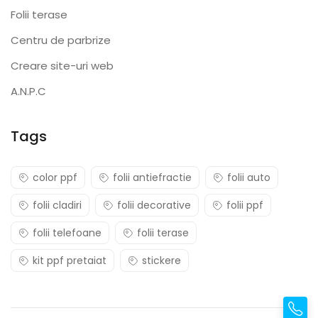
Folii terase
Centru de parbrize
Creare site-uri web
A.N.P.C
Tags
color ppf
folii antiefractie
folii auto
folii cladiri
folii decorative
folii ppf
folii telefoane
folii terase
kit ppf pretaiat
stickere