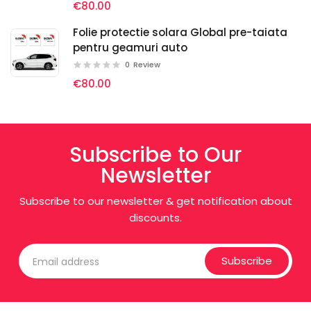
Materialul este proiectat pentru instalatori profesioniști,
€80.00
oferind:
Folie protectie solara Global pre-taiata
Alunecare perfectă pe soluție de aplicare
pentru geamuri auto
0
Review
Adeziune puternică și uniformă
€80.00
Finisaj fără bule sau urme
Ideal pentru Personalizare Totală
Subscribe to Our
Schimbi culoarea mașinii fără vopsire
Newsletter
Protejezi integral caroseria
Subscribe to our newsletter & get notification about
Obții un look premium, distinctiv și modern
discounts.
Poate fi îndepărtată ulterior fără deteriorarea
vopselei
Subscribe