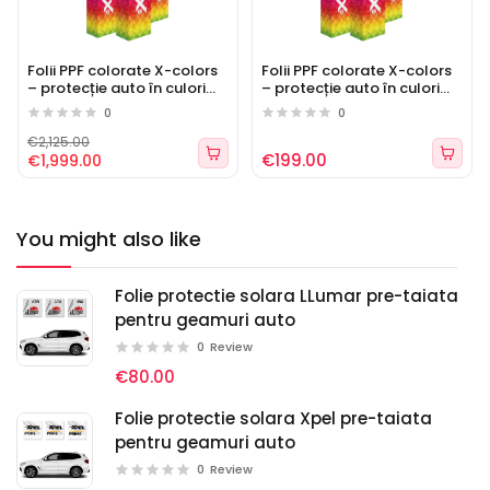
Chameleon / Flip-Flop
Texturi speciale: Carbon, Forged Carbon, Brushed,
Rainbow, Iridescent
Folii PPF colorate X-colors
Folii PPF colorate X-colors
– protecție auto în culori
– protecție auto în culori
vibrante, culori primare
vibrante, culori custom
0
0
disponibile
disponibile
Fiecare culoare este atent calibrată pentru a oferi un
€2,125.00
efect vizual unic, fără a compromite transparența,
€199.00
€1,999.00
aderența sau protecția.
Durabilitate Extinsă
You might also like
Cu o grosime optimizată (200 microni+), foliile PPF
colorate Carlas oferă protecție de lungă durată, cu:
Folie protectie solara LLumar pre-taiata
Stabilitate excelentă la UV
pentru geamuri auto
0
Review
Rezistență la îngălbenire
€80.00
Elasticitate ridicată pentru aplicare ușoară pe
suprafețe curbe
Folie protectie solara Xpel pre-taiata
pentru geamuri auto
Aplicare Profesionistă
0
Review