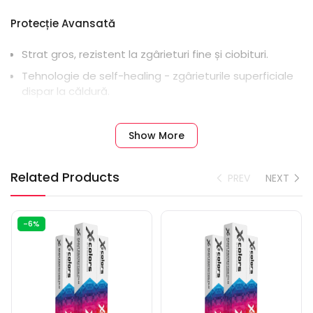
Protecție Avansată
Strat gros, rezistent la zgârieturi fine și ciobituri.
Tehnologie de self-healing - zgârieturile superficiale
dispar la căldură.
Rezistență superioară la pietricele, sare, nisip,
intemperii și chimicale.
Show More
Culori și Finisaje Premium
Related Products
PREV
NEXT
Disponibile într-o gamă largă de nuanțe și efecte:
Gloss (lucios intens)
-6%
Mat
Satin
Nacre / Pearl
Metallic