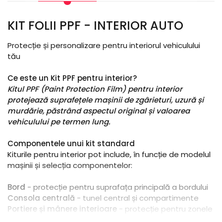
KIT FOLII PPF - INTERIOR AUTO
Protecție și personalizare pentru interiorul vehiculului
tău
Ce este un Kit PPF pentru interior?
Kitul PPF (Paint Protection Film) pentru interior
protejează suprafețele mașinii de zgârieturi, uzură și
murdărie, păstrând aspectul original și valoarea
vehiculului pe termen lung.
Componentele unui kit standard
Kiturile pentru interior pot include, în funcție de modelul
mașinii și selecția componentelor:
Bord
- protecție pentru suprafața principală a bordului
Consola centrală
- tunel central și compartimente
Portiere și mânere interioare
- protecție pentru zonele
frecvent atinse