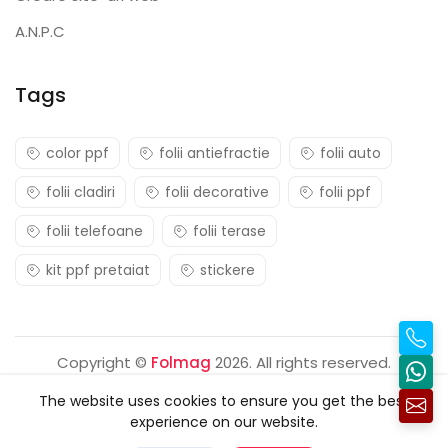
A.N.P.C
Tags
color ppf
folii antiefractie
folii auto
folii cladiri
folii decorative
folii ppf
folii telefoane
folii terase
kit ppf pretaiat
stickere
Copyright ©
Folmag
2026. All rights reserved.
The website uses cookies to ensure you get the best
experience on our website.