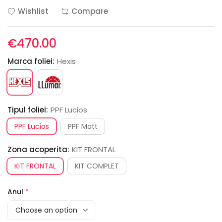
Wishlist
Compare
€470.00
Marca foliei:
Hexis
Tipul foliei:
PPF Lucios
PPF Lucios
PPF Matt
Zona acoperita:
KIT FRONTAL
KIT FRONTAL
KIT COMPLET
Anul
*