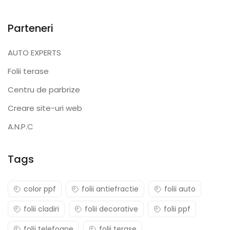
Parteneri
AUTO EXPERTS
Folii terase
Centru de parbrize
Creare site-uri web
A.N.P.C
Tags
color ppf
folii antiefractie
folii auto
folii cladiri
folii decorative
folii ppf
folii telefoane
folii terase