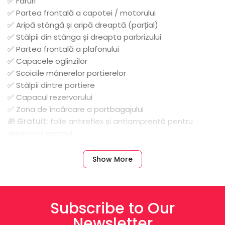
✅ Faruri
✅ Partea frontală a capotei / motorului
✅ Aripă stângă și aripă dreaptă (parțial)
✅ Stâlpii din stânga și dreapta parbrizului
✅ Partea frontală a plafonului
✅ Capacele oglinzilor
✅ Scoicile mânerelor portierelor
✅ Stâlpii dintre portiere
✅ Capacul rezervorului
✅ Zona de încărcare a portbagajului
🎁
Gratuit:
folie antireflex și antiamprentă pentru
display-ul central
Show More
Subscribe to Our
Newsletter