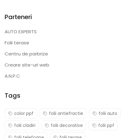
Parteneri
AUTO EXPERTS
Folii terase
Centru de parbrize
Creare site-uri web
A.N.P.C
Tags
color ppf
folii antiefractie
folii auto
folii cladiri
folii decorative
folii ppf
folii telefoane
folii terase