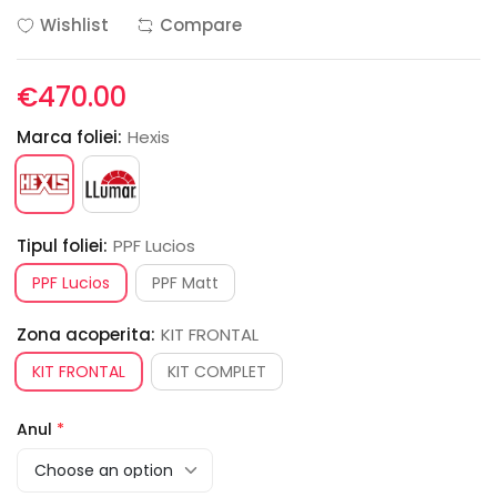
Wishlist
Compare
€470.00
Marca foliei:
Hexis
Tipul foliei:
PPF Lucios
PPF Lucios
PPF Matt
Zona acoperita:
KIT FRONTAL
KIT FRONTAL
KIT COMPLET
Anul
*