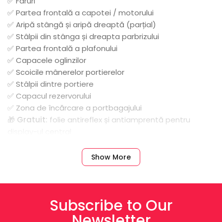
✅ Faruri
✅ Partea frontală a capotei / motorului
✅ Aripă stângă și aripă dreaptă (parțial)
✅ Stâlpii din stânga și dreapta parbrizului
✅ Partea frontală a plafonului
✅ Capacele oglinzilor
✅ Scoicile mânerelor portierelor
✅ Stâlpii dintre portiere
✅ Capacul rezervorului
✅ Zona de încărcare a portbagajului
🎁
Gratuit:
folie antireflex și antiamprentă pentru
display-ul central
Show More
Subscribe to Our
Newsletter